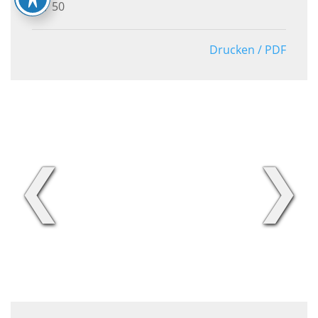
50
Drucken / PDF
❮
❯