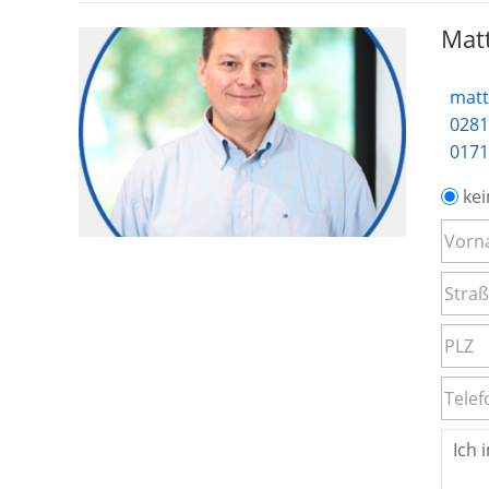
Matt
matt
0281
0171
kei