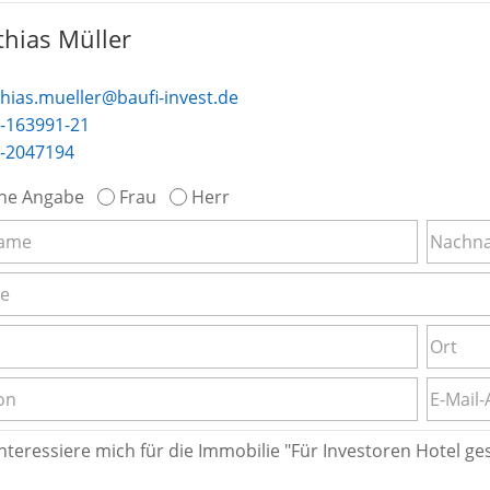
hias Müller
hias.mueller@baufi-invest.de
-163991-21
-2047194
ne Angabe
Frau
Herr