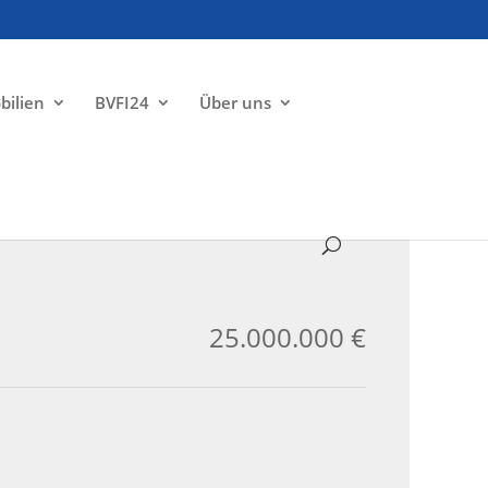
bilien
BVFI24
Über uns
ZU VERKAUFEN
25.000.000 €