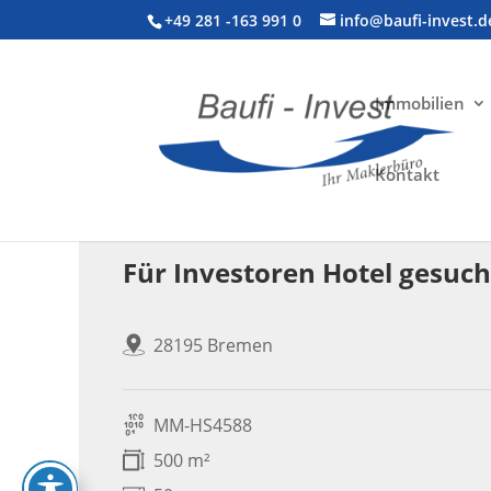
+49 281 -163 991 0
info@baufi-invest.d
Immobilien
Kontakt
Gewerbeimmobilie > Hotel
Für Investoren Hotel gesuch
28195 Bremen
MM-HS4588
500 m²