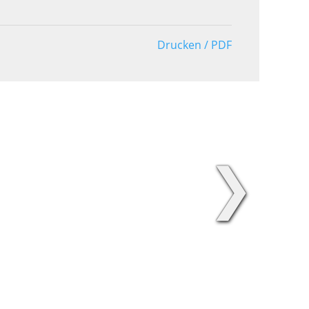
Drucken / PDF
❯