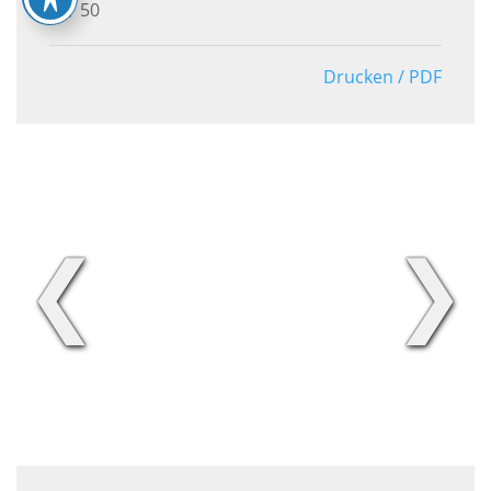
50
Drucken / PDF
❮
❯