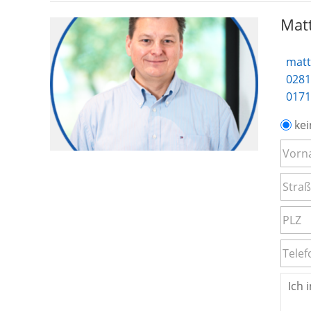
Matt
matt
0281
0171
kei