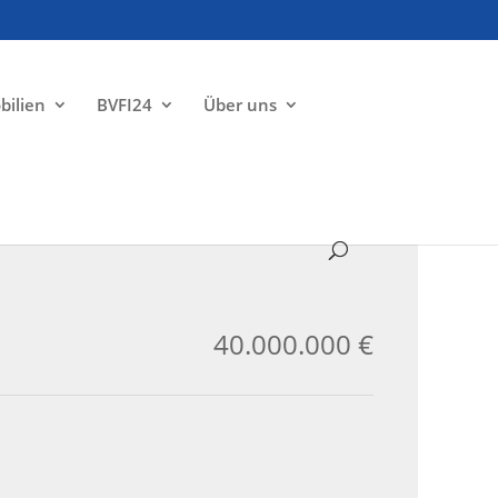
bilien
BVFI24
Über uns
ZU VERKAUFEN
40.000.000 €