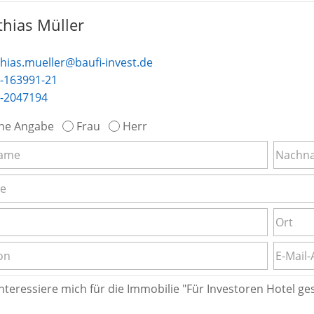
hias Müller
hias.mueller@baufi-invest.de
-163991-21
-2047194
ne Angabe
Frau
Herr