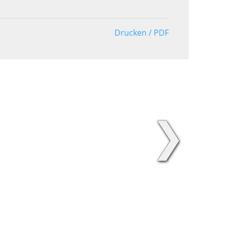
Drucken / PDF
❯