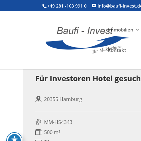
+49 281 -163 991 0
info@baufi-invest.d
Immobilien
Kontakt
Gewerbeimmobilie > Hotel
Für Investoren Hotel gesuch
20355 Hamburg
MM-HS4343
500 m²