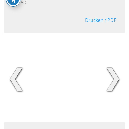
50
Drucken / PDF
❮
❯