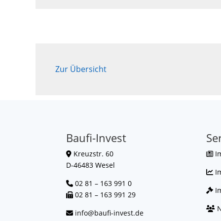
Zur Übersicht
Baufi-Invest
Se
Kreuzstr. 60
I
D-46483 Wesel
I
02 81 – 163 991 0
Im
02 81 – 163 991 29
N
info@baufi-invest.de