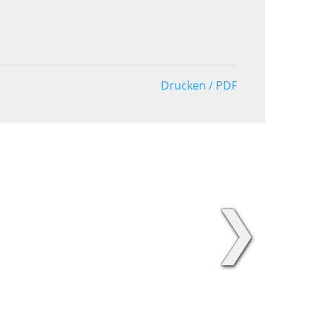
Drucken / PDF
❯