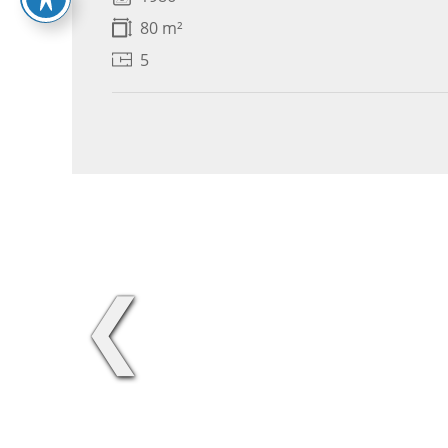
80 m²
5
❮