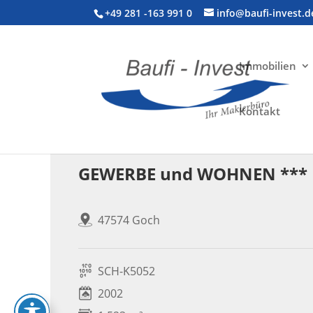
+49 281 -163 991 0
info@baufi-invest.d
Immobilien
Kontakt
Gewerbeimmobilie > Halle
GEWERBE und WOHNEN *** 
47574 Goch
SCH-K5052
2002