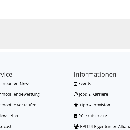
rvice
Informationen
mmobilien News
Events
mmobilienbewertung
Jobs & Karriere
mobilie verkaufen
Tipp – Provision
ewsletter
Rückrufservice
dcast
BVFI24 Eigentümer-Allian