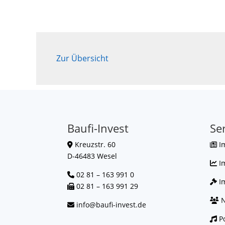
Zur Übersicht
Baufi-Invest
Se
Kreuzstr. 60
I
D-46483 Wesel
I
02 81 – 163 991 0
Im
02 81 – 163 991 29
N
info@baufi-invest.de
Po