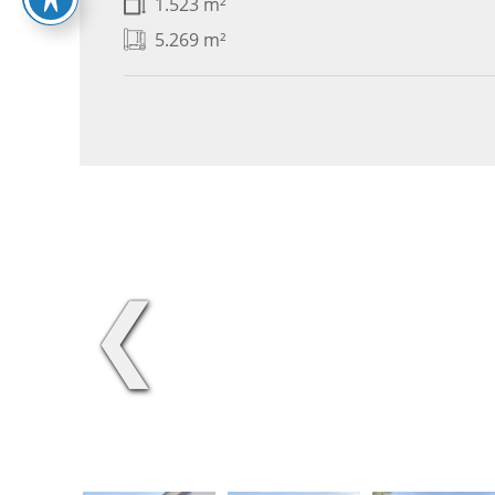
1.523 m²
5.269 m²
❮