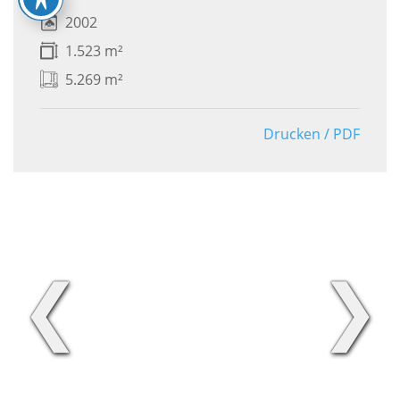
2002
1.523 m²
5.269 m²
Drucken / PDF
❮
❯