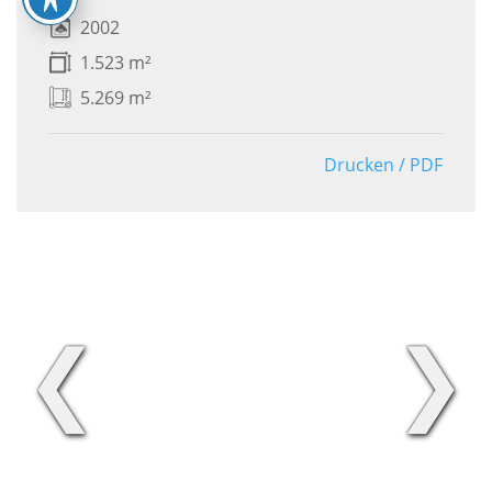
2002
1.523 m²
5.269 m²
Drucken / PDF
❮
❯