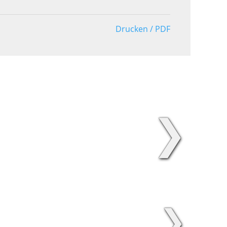
Drucken / PDF
❯
❯