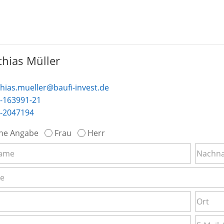
hias Müller
hias.mueller@baufi-invest.de
-163991-21
-2047194
ne Angabe
Frau
Herr