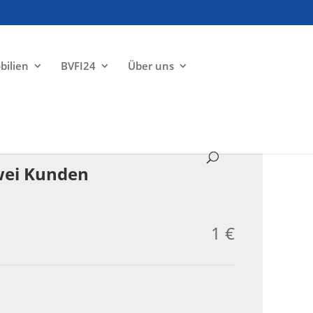
bilien
BVFI24
Über uns
ZU VERKAUFEN
wei Kunden
1 €