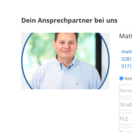
Dein Ansprechpartner bei uns
Matt
matt
0281
0171
kei