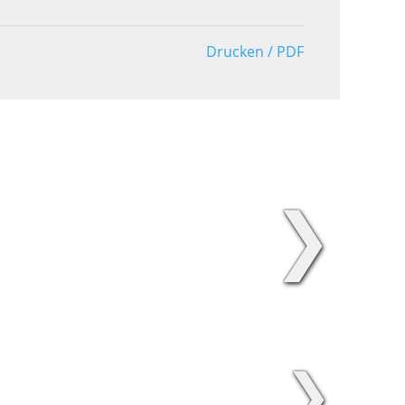
Drucken / PDF
❯
❯