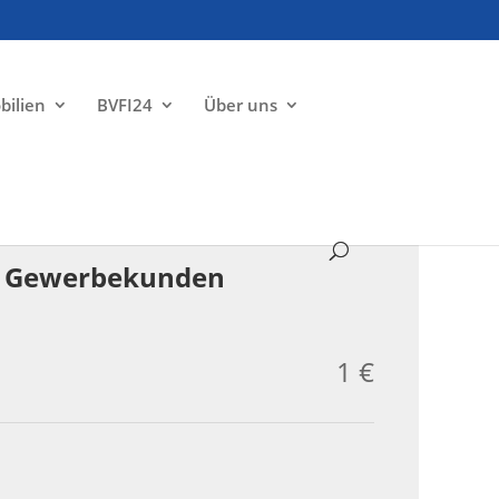
bilien
BVFI24
Über uns
ZU VERKAUFEN
re Gewerbekunden
1 €