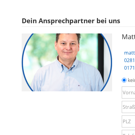
Dein Ansprechpartner bei uns
Matt
matt
0281
0171
kei