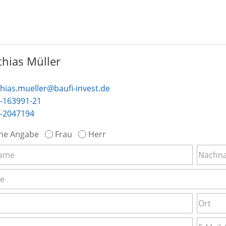
hias Müller
hias.mueller@baufi-invest.de
-163991-21
-2047194
ne Angabe
Frau
Herr