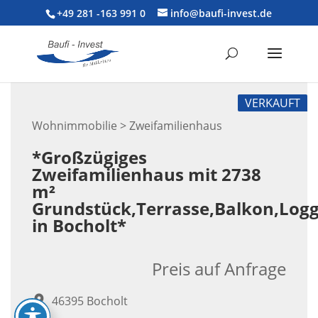
+49 281 -163 991 0
info@baufi-invest.de
VERKAUFT
Wohnimmobilie > Zweifamilienhaus
*Großzügiges
Zweifamilienhaus mit 2738
m²
Grundstück,Terrasse,Balkon,Log
in Bocholt*
Preis auf Anfrage
46395 Bocholt