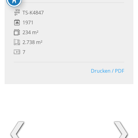
TS-K4847
1971
234 m²
2.738 m²
7
Drucken / PDF
❮
❯