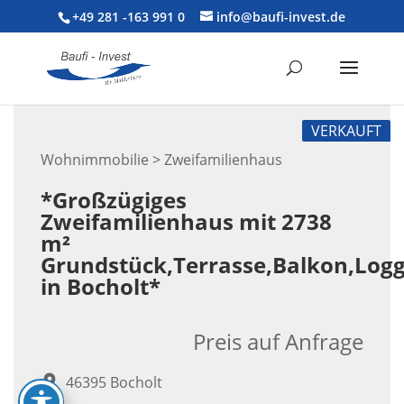
+49 281 -163 991 0
info@baufi-invest.de
VERKAUFT
Wohnimmobilie > Zweifamilienhaus
*Großzügiges
Zweifamilienhaus mit 2738
m²
Grundstück,Terrasse,Balkon,Log
in Bocholt*
Preis auf Anfrage
46395 Bocholt