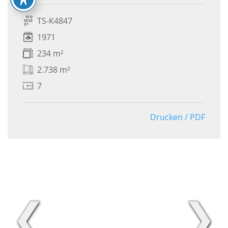
TS-K4847
1971
234 m²
2.738 m²
7
Drucken / PDF
❮
❯