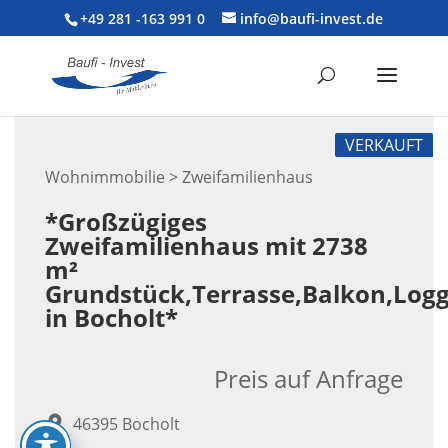
+49 281 -163 991 0
info@baufi-invest.de
VERKAUFT
Wohnimmobilie > Zweifamilienhaus
*Großzügiges
Zweifamilienhaus mit 2738
m²
Grundstück,Terrasse,Balkon,Log
in Bocholt*
Preis auf Anfrage
46395 Bocholt