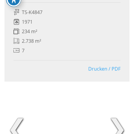
TS-K4847
1971
234 m²
2.738 m²
7
Drucken / PDF
❮
❯