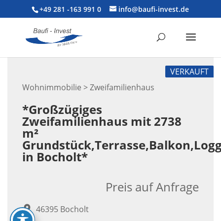
+49 281 -163 991 0
info@baufi-invest.de
VERKAUFT
Wohnimmobilie > Zweifamilienhaus
*Großzügiges
Zweifamilienhaus mit 2738
m²
Grundstück,Terrasse,Balkon,Log
in Bocholt*
Preis auf Anfrage
46395 Bocholt