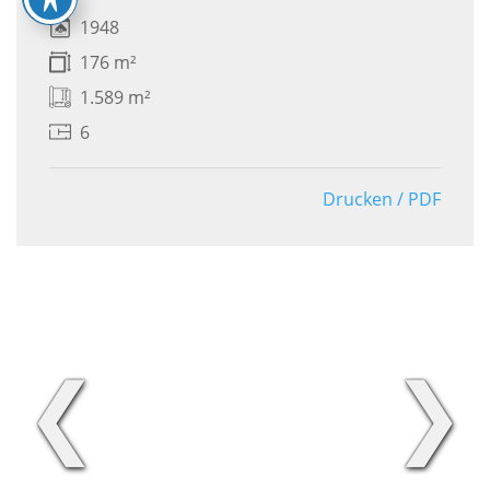
1948
176 m²
1.589 m²
6
Drucken / PDF
❮
❯