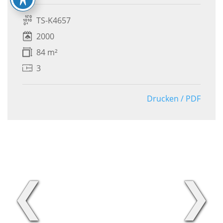
TS-K4657
2000
84 m²
3
Drucken / PDF
❮
❯