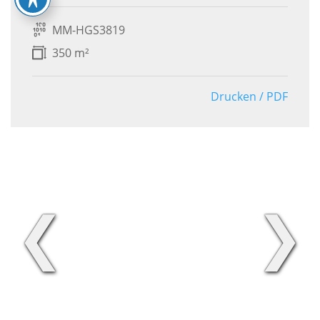
MM-HGS3819
350 m²
Drucken / PDF
❮
❯