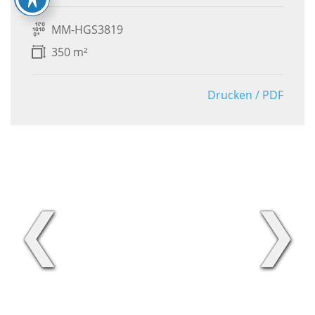
MM-HGS3819
350 m²
Drucken / PDF
❮
❯