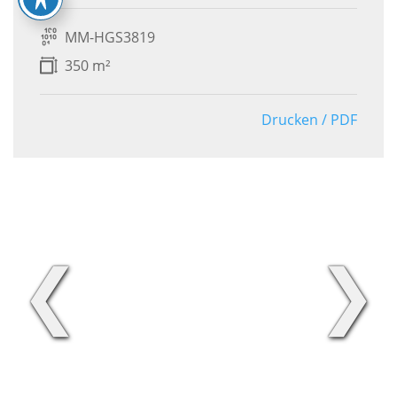
MM-HGS3819
350 m²
Drucken / PDF
❮
❯