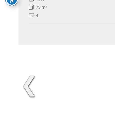
79 m²
4
❮