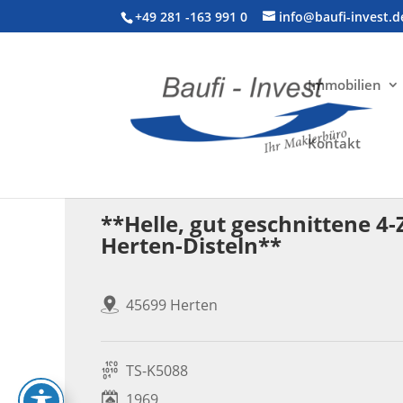
+49 281 -163 991 0
info@baufi-invest.d
Immobilien
Kontakt
Wohnimmobilie > DG-Wohnung
**Helle, gut geschnittene
Herten-Disteln**
45699 Herten
TS-K5088
1969