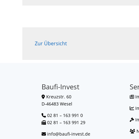
Zur Übersicht
Baufi-Invest
Se
Kreuzstr. 60
I
D-46483 Wesel
I
02 81 – 163 991 0
Im
02 81 – 163 991 29
N
info@baufi-invest.de