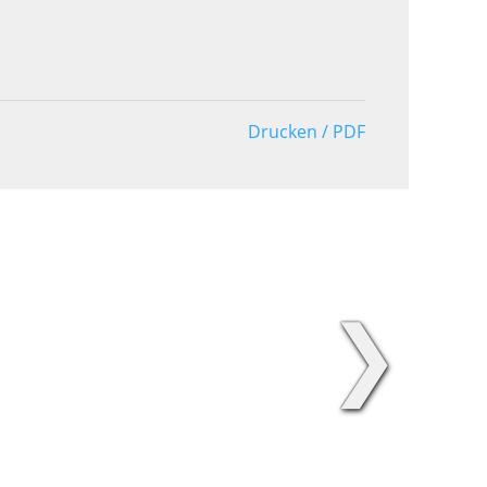
Drucken / PDF
❯