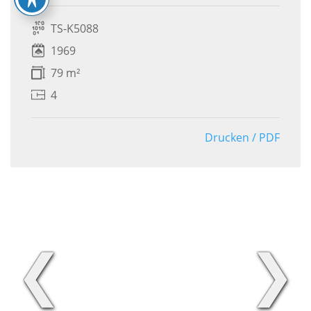
TS-K5088
1969
79 m²
4
Drucken / PDF
❮
❯