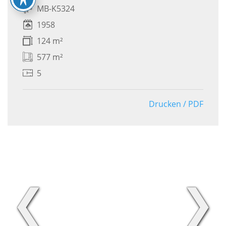
MB-K5324
1958
124 m²
577 m²
5
Drucken / PDF
❮
❯