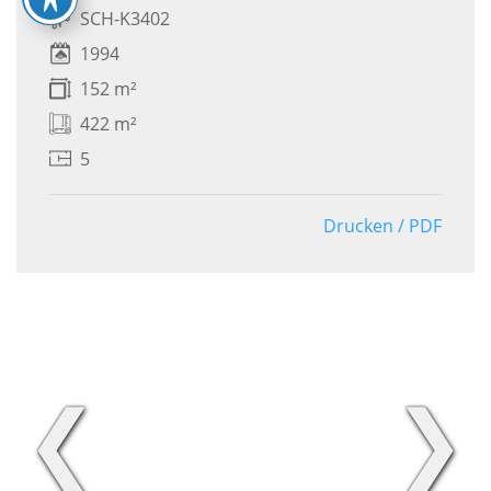
SCH-K3402
1994
152 m²
422 m²
5
Drucken / PDF
❮
❯