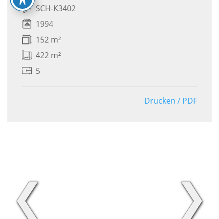
SCH-K3402
1994
152 m²
422 m²
5
Drucken / PDF
❮
❯