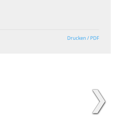
Drucken / PDF
❯