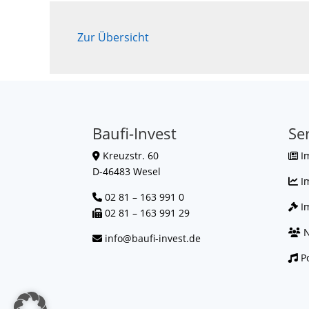
Zur Übersicht
Baufi-Invest
Se
Kreuzstr. 60
I
D-46483 Wesel
I
02 81 – 163 991 0
Im
02 81 – 163 991 29
N
info@baufi-invest.de
Po