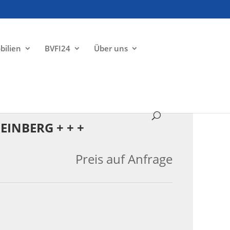
bilien
BVFI24
Über uns
VERKAUFT
EINBERG + + +
Preis auf Anfrage