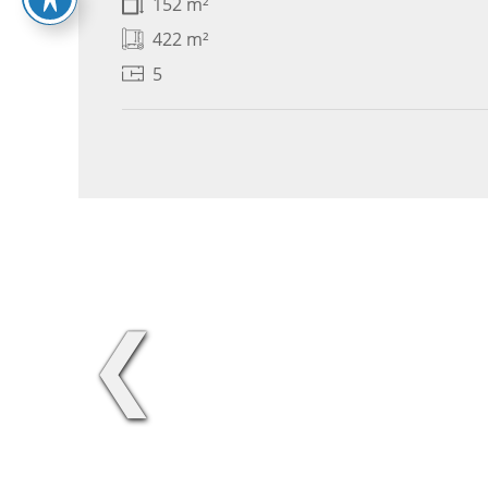
152 m²
422 m²
5
❮