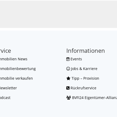
rvice
Informationen
mmobilien News
Events
mmobilienbewertung
Jobs & Karriere
mobilie verkaufen
Tipp – Provision
ewsletter
Rückrufservice
dcast
BVFI24 Eigentümer-Allian