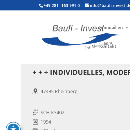
+49 281 -163 991 0
info@baufi-invest.d
Immobilien
Kontakt
Wohnimmobilie > Einfamilienhaus
+ + + INDIVIDUELLES, MODE
47495 Rheinberg
SCH-K3402
1994