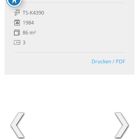
TS-K4390
1984
86 m²
3
Drucken / PDF
❮
❯