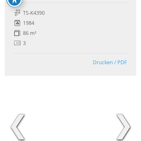
TS-K4390
1984
86 m²
3
Drucken / PDF
❮
❯