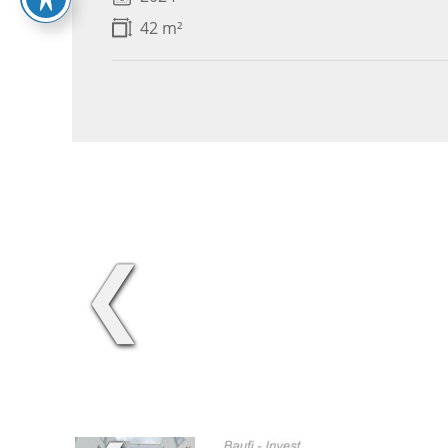
42 m²
❮