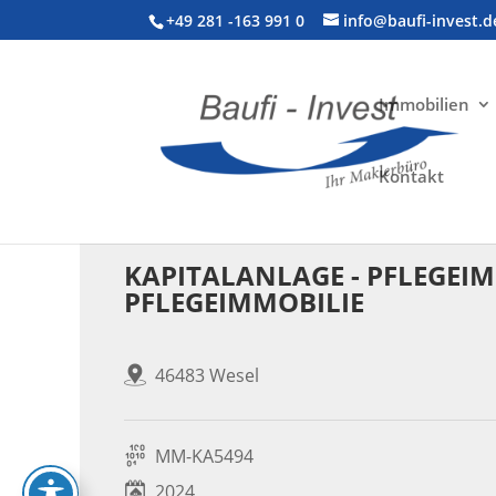
+49 281 -163 991 0
info@baufi-invest.d
Immobilien
Kontakt
Kapitalanlage > Wohnanlage
KAPITALANLAGE - PFLEGEIMMO
PFLEGEIMMOBILIE
46483 Wesel
MM-KA5494
2024