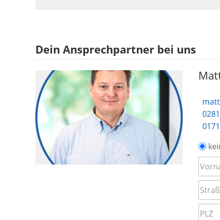
Dein Ansprechpartner bei uns
Matt
matt
0281
0171
kei