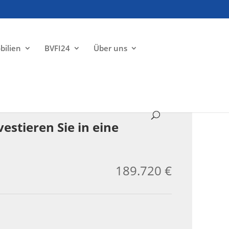
bilien
BVFI24
Über uns
ZU VERKAUFEN
stieren Sie in eine
189.720 €