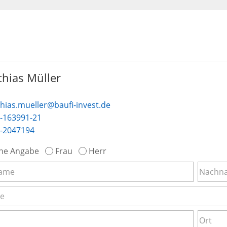
hias Müller
hias.mueller@baufi-invest.de
-163991-21
-2047194
ne Angabe
Frau
Herr