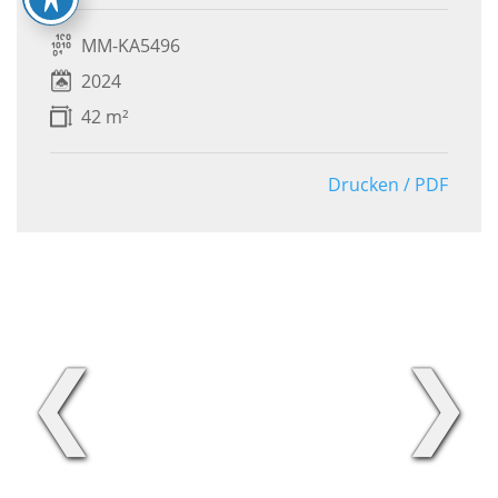
MM-KA5496
2024
42 m²
Drucken / PDF
❮
❯