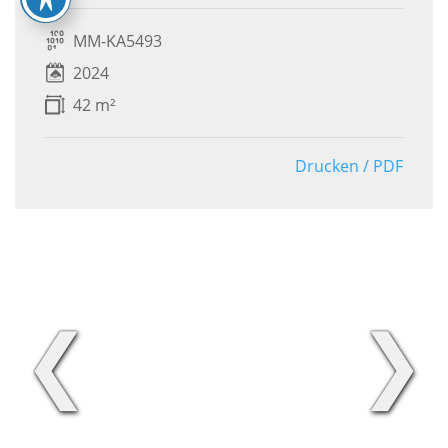
MM-KA5493
2024
42 m²
Drucken / PDF
❮
❯