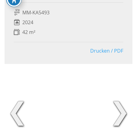
MM-KA5493
2024
42 m²
Drucken / PDF
❮
❯