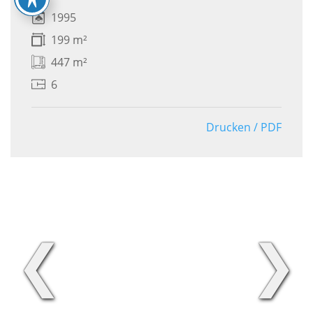
1995
199 m²
447 m²
6
Drucken / PDF
❮
❯