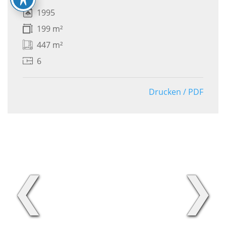
1995
199 m²
447 m²
6
Drucken / PDF
❮
❯