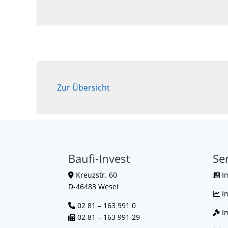
Zur Übersicht
Baufi-Invest
Se
Kreuzstr. 60
I
D-46483 Wesel
I
02 81 – 163 991 0
Im
02 81 – 163 991 29