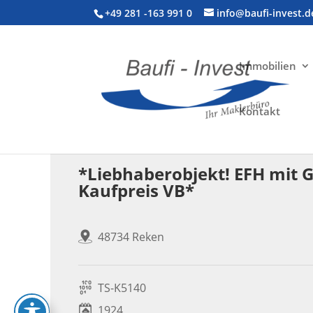
+49 281 -163 991 0
info@baufi-invest.d
Immobilien
Kontakt
Wohnimmobilie > Einfamilienhaus
*Liebhaberobjekt! EFH mit 
Kaufpreis VB*
48734 Reken
TS-K5140
1924