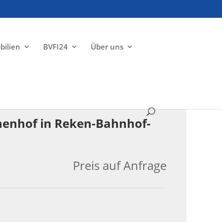
bilien
BVFI24
Über uns
VERKAUFT
nnenhof in Reken-Bahnhof-
Preis auf Anfrage