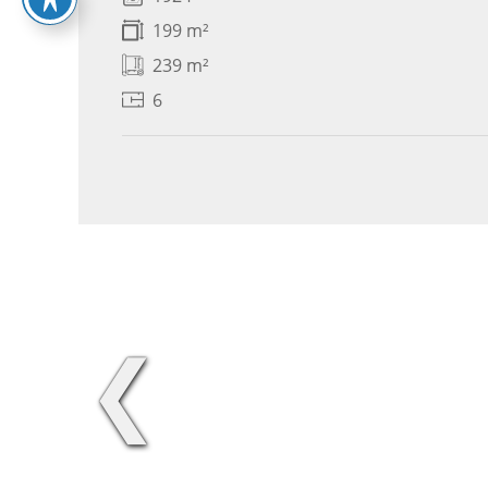
199 m²
239 m²
6
❮