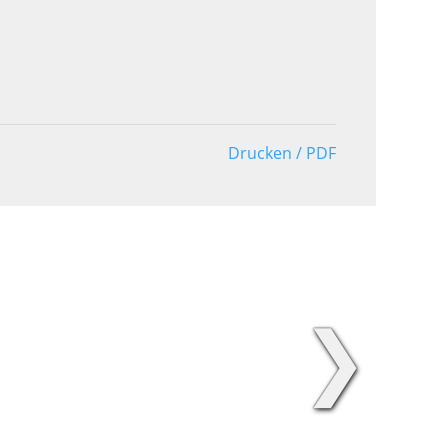
Drucken / PDF
❯