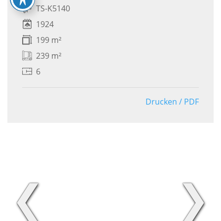
TS-K5140
1924
199 m²
239 m²
6
Drucken / PDF
❮
❯