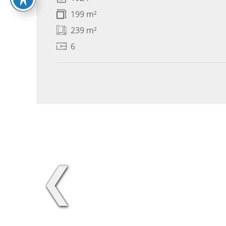
199 m²
239 m²
6
❮