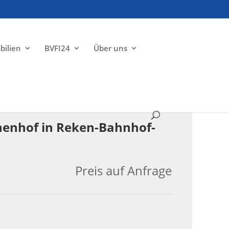
bilien
BVFI24
Über uns
VERKAUFT
nnenhof in Reken-Bahnhof-
Preis auf Anfrage