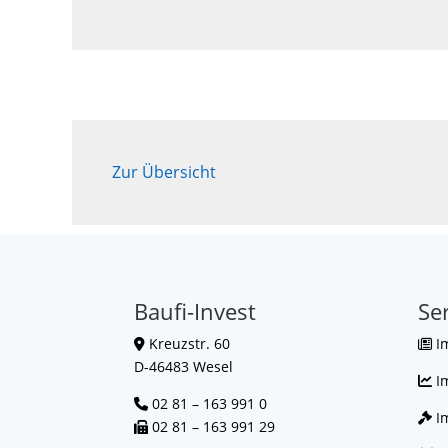
Zur Übersicht
Baufi-Invest
Se
Kreuzstr. 60
I
D-46483 Wesel
I
02 81 – 163 991 0
Im
02 81 – 163 991 29