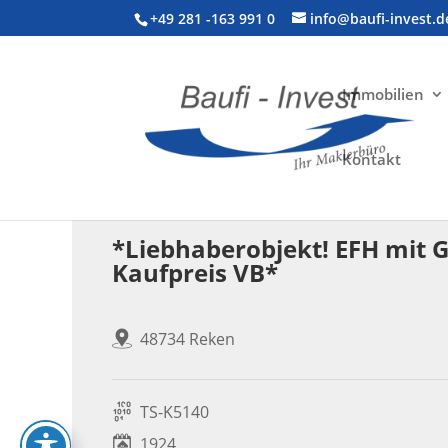
+49 281 -163 991 0
info@baufi-invest.d
Immobilien
Kontakt
Wohnimmobilie > Einfamilienhaus
*Liebhaberobjekt! EFH mit 
Kaufpreis VB*
48734 Reken
TS-K5140
1924