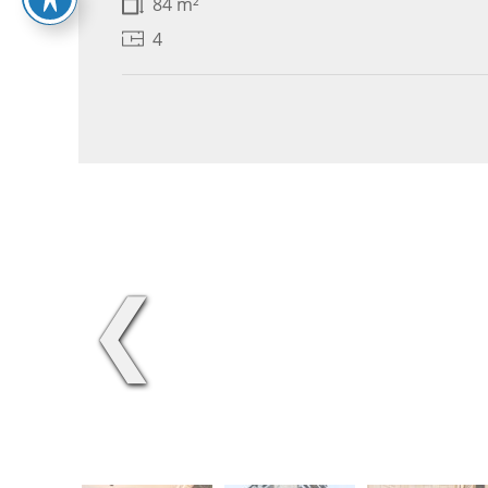
84 m²
4
❮