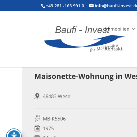
+49 281 -163 991 0
info@baufi-invest.d
Immobilien
Kontakt
Wohnimmobilie > Etagenwohnung
Maisonette-Wohnung in Wese
46483 Wesel
MB-K5506
1975