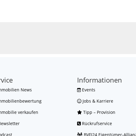
rvice
Informationen
mmobilien News
Events
mmobilienbewertung
Jobs & Karriere
mobilie verkaufen
Tipp – Provision
ewsletter
Rückrufservice
dcast
BVFI24 Eigentümer-Allian