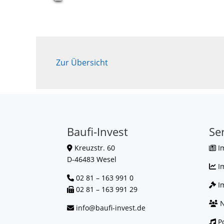
Zur Übersicht
Baufi-Invest
Se
Kreuzstr. 60
I
D-46483 Wesel
I
02 81 – 163 991 0
Im
02 81 – 163 991 29
N
info@baufi-invest.de
Po