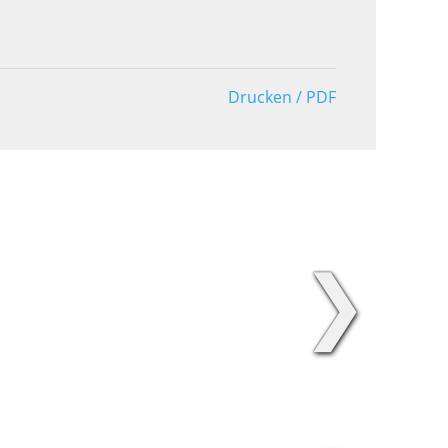
Drucken / PDF
❯