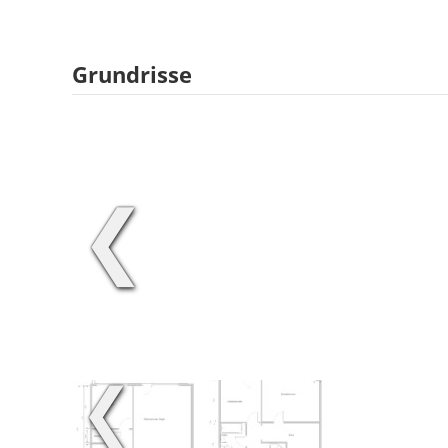
Grundrisse
❮
❮