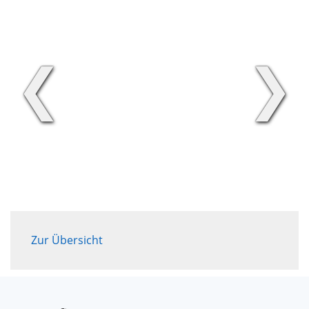
❮
❯
Zur Übersicht