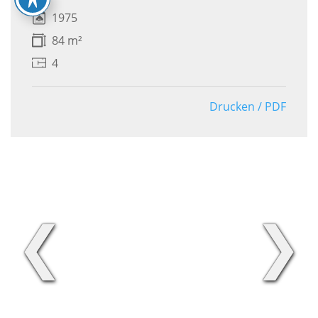
1975
84 m²
4
Drucken / PDF
❮
❯