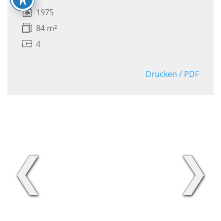
1975
84 m²
4
Drucken / PDF
❮
❯