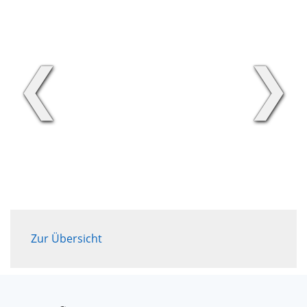
❮
❯
Zur Übersicht