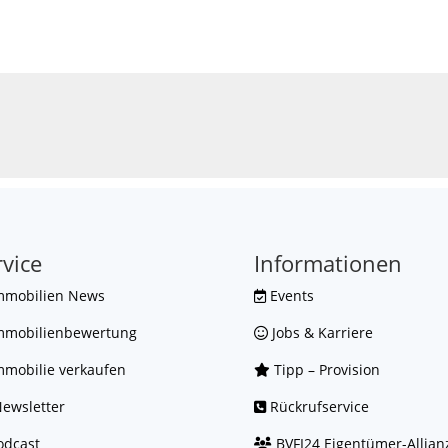
rvice
Informationen
mmobilien News
Events
mmobilienbewertung
Jobs & Karriere
mobilie verkaufen
Tipp – Provision
ewsletter
Rückrufservice
dcast
BVFI24 Eigentümer-Allian