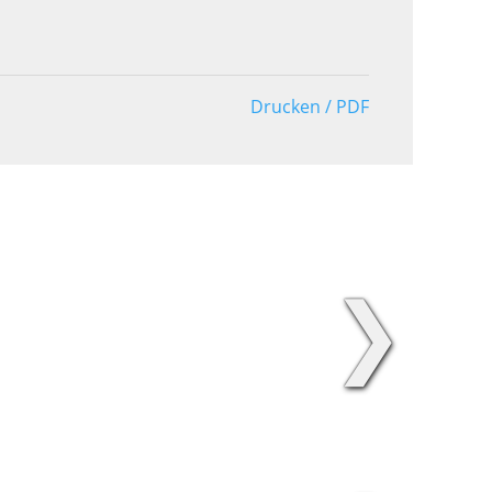
Drucken / PDF
❯