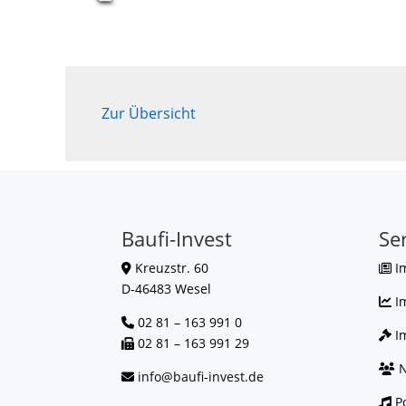
Zur Übersicht
Baufi-Invest
Se
Kreuzstr. 60
I
D-46483 Wesel
I
02 81 – 163 991 0
Im
02 81 – 163 991 29
N
info@baufi-invest.de
Po