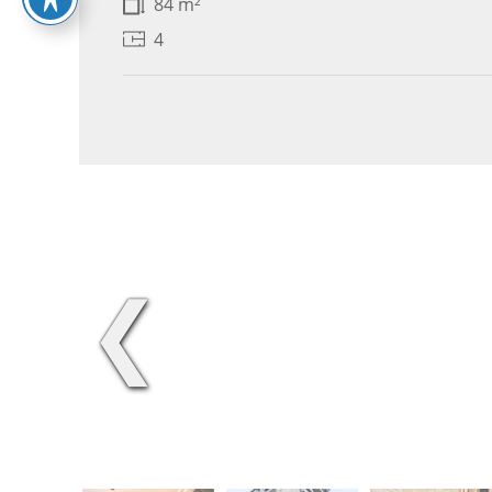
84 m²
4
❮