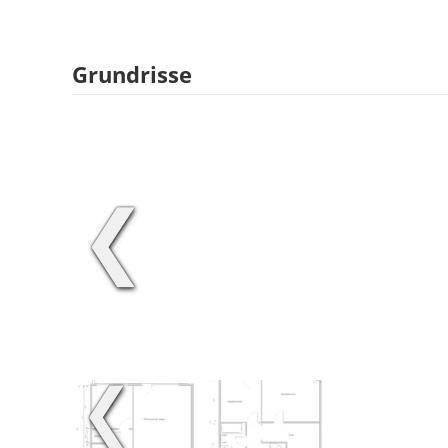
Grundrisse
❮
❮