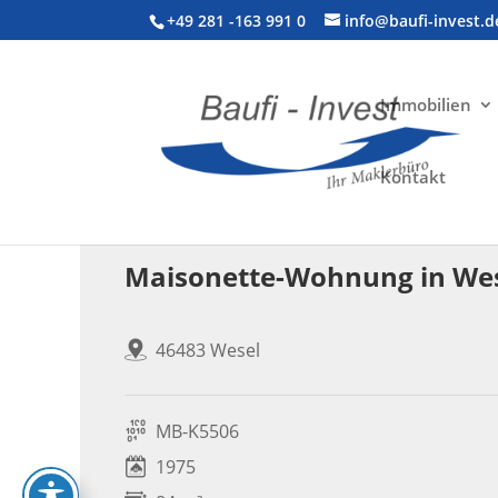
+49 281 -163 991 0
info@baufi-invest.d
Immobilien
Kontakt
Wohnimmobilie > Etagenwohnung
Maisonette-Wohnung in Wese
46483 Wesel
MB-K5506
1975