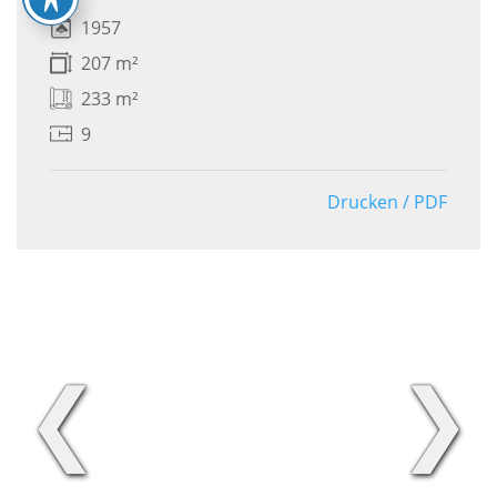
1957
207 m²
233 m²
9
Drucken / PDF
❮
❯