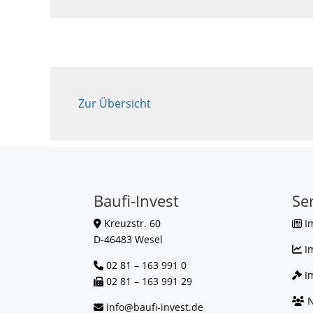
Zur Übersicht
Baufi-Invest
Se
Kreuzstr. 60
I
D-46483 Wesel
I
02 81 – 163 991 0
Im
02 81 – 163 991 29
N
info@baufi-invest.de