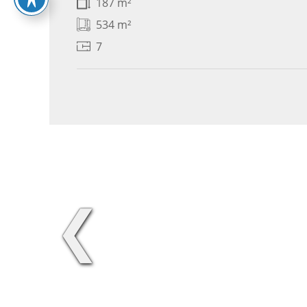
187 m²
534 m²
7
❮