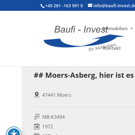
+49 281 -163 991 0
info@baufi-invest.d
Immobilien
Kontakt
Wohnimmobilie > Einfamilienhaus
## Moers-Asberg, hier ist e
47441 Moers
MB-K3494
1972