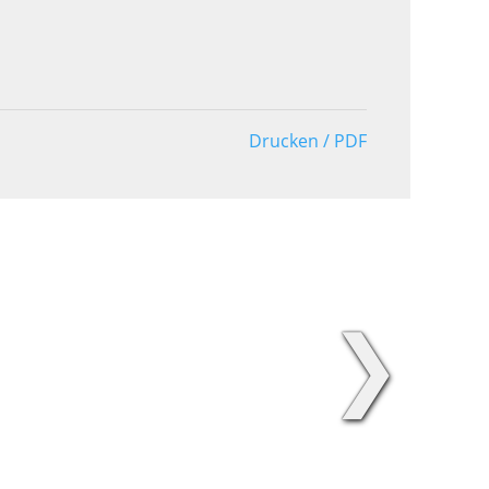
Drucken / PDF
❯