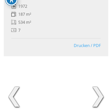
1972
187 m²
534 m²
7
Drucken / PDF
❮
❯