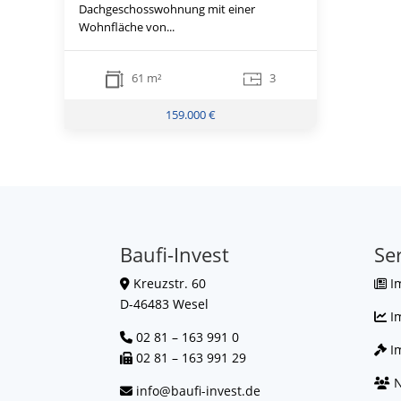
Dachgeschosswohnung mit einer
Wohnfläche von...
61 m²
3
159.000 €
Baufi-Invest
Se
Kreuzstr. 60
I
D-46483 Wesel
I
02 81 – 163 991 0
Im
02 81 – 163 991 29
N
info@baufi-invest.de