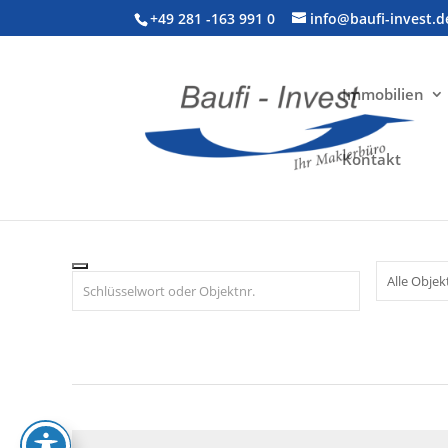
+49 281 -163 991 0
info@baufi-invest.d
Immobilien
Immobilien in Ossenberg
Kontakt