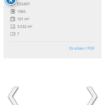
ES5497
1965
101 m²
3.532 m²
7
Drucken / PDF
❮
❯