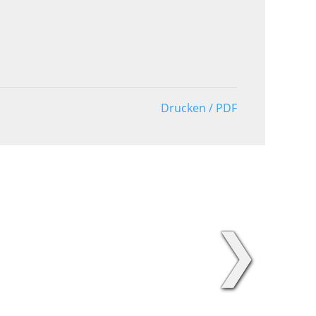
Drucken / PDF
❯