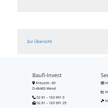
Zur Übersicht
Baufi-Invest
Se
Kreuzstr. 60
I
D-46483 Wesel
I
02 81 – 163 991 0
Im
02 81 – 163 991 29