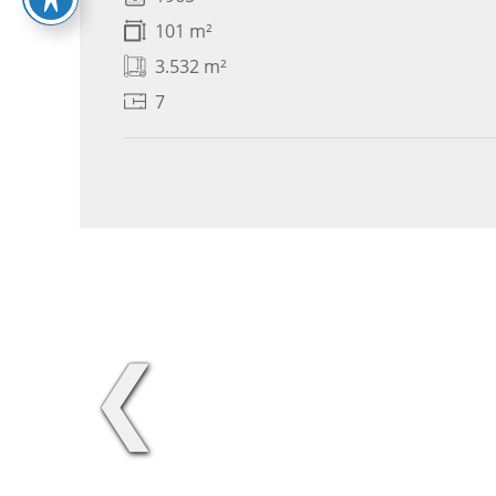
101 m²
3.532 m²
7
❮