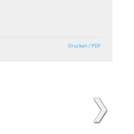
Drucken / PDF
❯