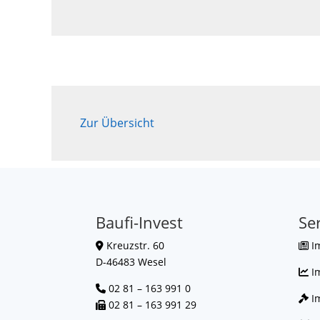
Zur Übersicht
Baufi-Invest
Se
Kreuzstr. 60
I
D-46483 Wesel
I
02 81 – 163 991 0
Im
02 81 – 163 991 29