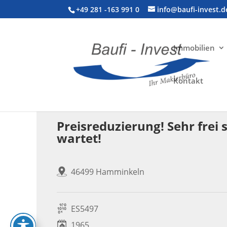
+49 281 -163 991 0
info@baufi-invest.d
Immobilien
Kontakt
Wohnimmobilie > Einfamilienhaus
Preisreduzierung! Sehr fre
wartet!
46499 Hamminkeln
ES5497
1965