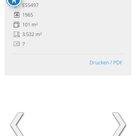
ES5497
1965
101 m²
3.532 m²
7
Drucken / PDF
❮
❯