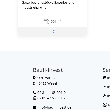
Gewerbegrundstücke Gewerbe- und
Industriehallen...
500 m²
1 €
Baufi-Invest
Se
Kreuzstr. 60
I
D-46483 Wesel
I
02 81 – 163 991 0
Im
02 81 – 163 991 29
N
info@baufi-invest.de