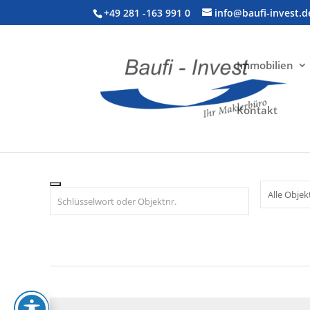
+49 281 -163 991 0
info@baufi-invest.d
Immobilien
7
Kontakt